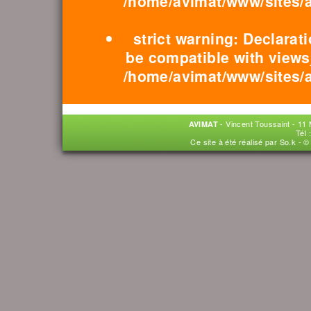
/home/avimat/www/sites/a
strict warning: Declara
be compatible with views
/home/avimat/www/sites/a
- Vincent Toussaint - 11 
AVIMAT
Tél 
Ce site à été réalisé par
So.k
- ©